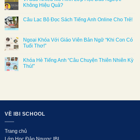
Không Hiệu Quả?
Câu Lạc Bộ Đọc Sách Tiếng Anh Online Cho Trẻ!
Ngoại Khóa Với Giáo Viên Bản Ngữ “Khi Con Có
Tuổi Thơ!”
Khóa Hè Tiếng Anh “Câu Chuyện Thiên Nhiên Kỳ
Thú!”
VỀ IBI SCHOOL
Trang chủ
Lớp Học Đảo Ngược IBI