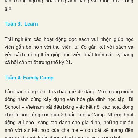
tạo không ngừng hòa cùng ánh nắng và đung đưa trong
gió.
Tuần 3: Learn
Trải nghiệm
c
ác hoạt động đọc sách vui nhộn giúp học
viên gắn bó hơn với thư viện, từ đó gắn kết với sách và
yêu sách, đồng thời giúp học viên phát triển các kỹ năng
xã hội cần thiết trong thế kỷ 21.
Tuần 4: Family Camp
Làm bạn cùng con chưa bao giờ dễ dàng. Với mong muốn
đồng hành cùng xây dựng văn hóa gia đình học tập, IBI
School – Vietnam bắt đầu bằng việc kết nối các hoạt động
chơi & học cùng con qua 2 buổi Family Camp. Những hoạt
động vui chơi sáng tạo dành cho gia đình, những dự án
nhỏ với sự kết hợp của cha mẹ – con cái sẽ mang đến
những khoảnh khắc đáng nhớ trong ký ức cả gia đình.