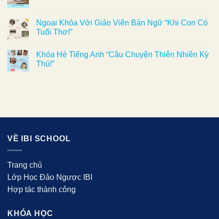
Ngoại Khóa Với Giáo Viên Bản Ngữ “Khi Con Có
Tuổi Thơ!”
Khóa Hè Tiếng Anh “Câu Chuyện Thiên Nhiên Kỳ
Thú!”
VỀ IBI SCHOOL
Trang chủ
Lớp Học Đảo Ngược IBI
Hợp tác thành công
KHÓA HỌC